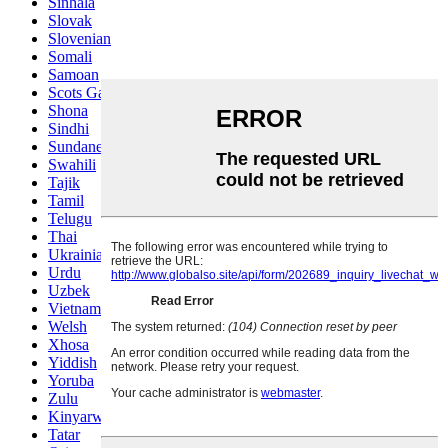
Sinhala
Slovak
Slovenian
Somali
Samoan
Scots Gaelic
Shona
Sindhi
Sundanese
Swahili
Tajik
Tamil
Telugu
Thai
Ukrainian
Urdu
Uzbek
Vietnamese
Welsh
Xhosa
Yiddish
Yoruba
Zulu
Kinyarwanda
Tatar