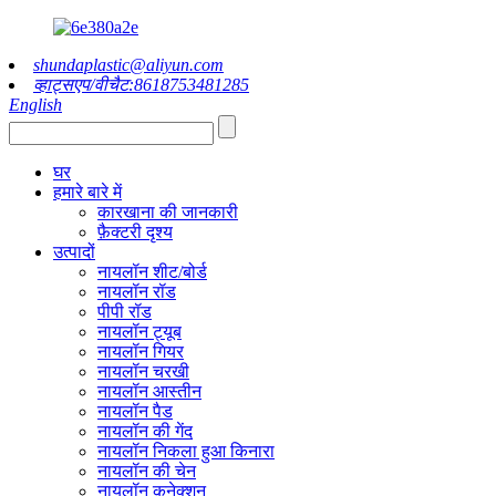
shundaplastic@aliyun.com
व्हाट्सएप/वीचैट:8618753481285
English
घर
हमारे बारे में
कारखाना की जानकारी
फ़ैक्टरी दृश्य
उत्पादों
नायलॉन शीट/बोर्ड
नायलॉन रॉड
पीपी रॉड
नायलॉन ट्यूब
नायलॉन गियर
नायलॉन चरखी
नायलॉन आस्तीन
नायलॉन पैड
नायलॉन की गेंद
नायलॉन निकला हुआ किनारा
नायलॉन की चेन
नायलॉन कनेक्शन