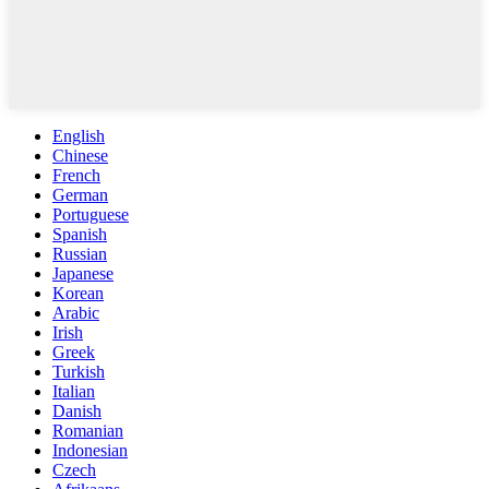
English
Chinese
French
German
Portuguese
Spanish
Russian
Japanese
Korean
Arabic
Irish
Greek
Turkish
Italian
Danish
Romanian
Indonesian
Czech