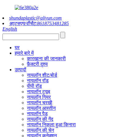
shundaplastic@aliyun.com
व्हाट्सएप/वीचैट:8618753481285
English
घर
हमारे बारे में
कारखाना की जानकारी
फ़ैक्टरी दृश्य
उत्पादों
नायलॉन शीट/बोर्ड
नायलॉन रॉड
पीपी रॉड
नायलॉन ट्यूब
नायलॉन गियर
नायलॉन चरखी
नायलॉन आस्तीन
नायलॉन पैड
नायलॉन की गेंद
नायलॉन निकला हुआ किनारा
नायलॉन की चेन
नायलॉन कनेक्शन