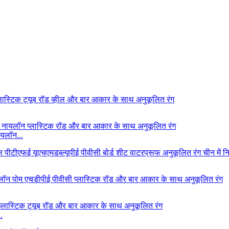
यलॉन...
.