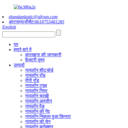
shundaplastic@aliyun.com
व्हाट्सएप/वीचैट:8618753481285
English
घर
हमारे बारे में
कारखाना की जानकारी
फ़ैक्टरी दृश्य
उत्पादों
नायलॉन शीट/बोर्ड
नायलॉन रॉड
पीपी रॉड
नायलॉन ट्यूब
नायलॉन गियर
नायलॉन चरखी
नायलॉन आस्तीन
नायलॉन पैड
नायलॉन की गेंद
नायलॉन निकला हुआ किनारा
नायलॉन की चेन
नायलॉन कनेक्शन