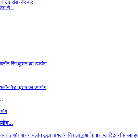
ंड रो...
..
पयोग...