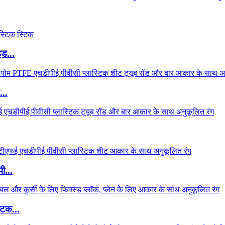
ड...
..
ी...
टिक...