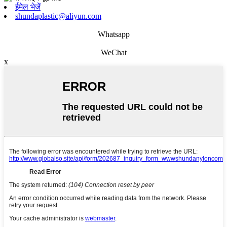
ईमेल भेजें
shundaplastic@aliyun.com
Whatsapp
WeChat
x