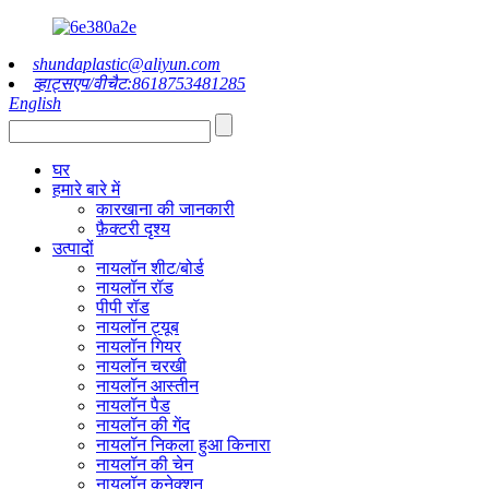
shundaplastic@aliyun.com
व्हाट्सएप/वीचैट:8618753481285
English
घर
हमारे बारे में
कारखाना की जानकारी
फ़ैक्टरी दृश्य
उत्पादों
नायलॉन शीट/बोर्ड
नायलॉन रॉड
पीपी रॉड
नायलॉन ट्यूब
नायलॉन गियर
नायलॉन चरखी
नायलॉन आस्तीन
नायलॉन पैड
नायलॉन की गेंद
नायलॉन निकला हुआ किनारा
नायलॉन की चेन
नायलॉन कनेक्शन