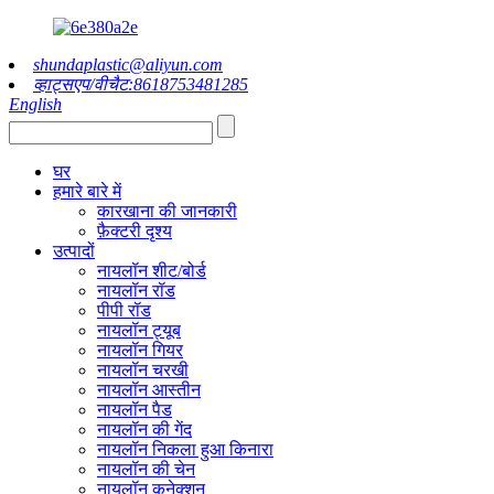
shundaplastic@aliyun.com
व्हाट्सएप/वीचैट:8618753481285
English
घर
हमारे बारे में
कारखाना की जानकारी
फ़ैक्टरी दृश्य
उत्पादों
नायलॉन शीट/बोर्ड
नायलॉन रॉड
पीपी रॉड
नायलॉन ट्यूब
नायलॉन गियर
नायलॉन चरखी
नायलॉन आस्तीन
नायलॉन पैड
नायलॉन की गेंद
नायलॉन निकला हुआ किनारा
नायलॉन की चेन
नायलॉन कनेक्शन