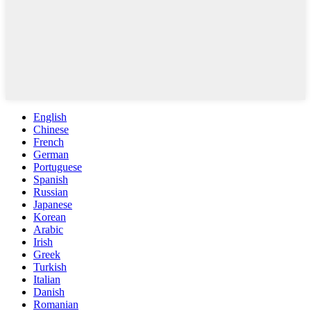
English
Chinese
French
German
Portuguese
Spanish
Russian
Japanese
Korean
Arabic
Irish
Greek
Turkish
Italian
Danish
Romanian