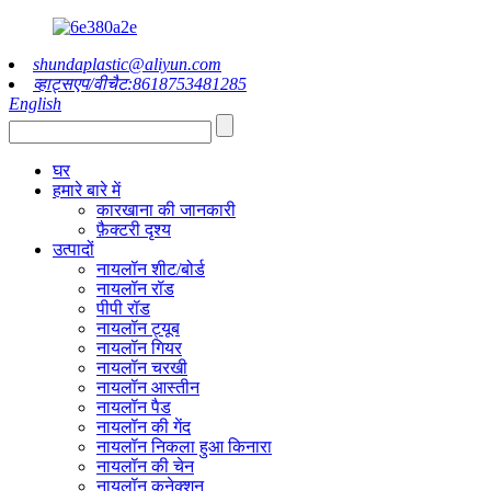
shundaplastic@aliyun.com
व्हाट्सएप/वीचैट:8618753481285
English
घर
हमारे बारे में
कारखाना की जानकारी
फ़ैक्टरी दृश्य
उत्पादों
नायलॉन शीट/बोर्ड
नायलॉन रॉड
पीपी रॉड
नायलॉन ट्यूब
नायलॉन गियर
नायलॉन चरखी
नायलॉन आस्तीन
नायलॉन पैड
नायलॉन की गेंद
नायलॉन निकला हुआ किनारा
नायलॉन की चेन
नायलॉन कनेक्शन