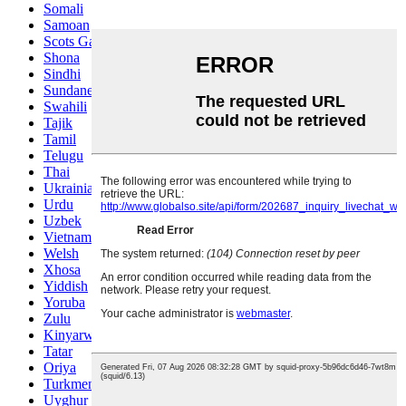
Somali
Samoan
Scots Gaelic
Shona
Sindhi
Sundanese
Swahili
Tajik
Tamil
Telugu
Thai
Ukrainian
Urdu
Uzbek
Vietnamese
Welsh
Xhosa
Yiddish
Yoruba
Zulu
Kinyarwanda
Tatar
Oriya
Turkmen
Uyghur